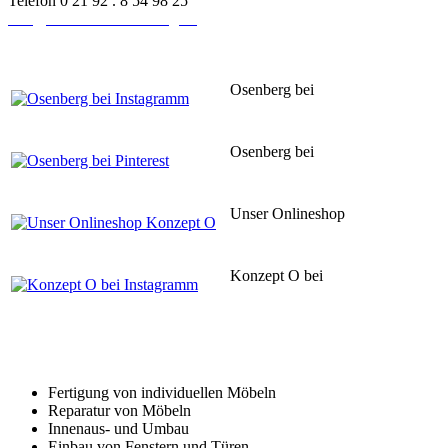
Telefon 0 21 92 . 8 54 98 25
info@schreinerei-osenberg.de
Osenberg bei
Instagram
Osenberg bei
Pinsterest
Unser Onlineshop
Konzept O
Konzept O bei
Instagram
Unsere Leistungen
im Überblick
Fertigung von individuellen Möbeln
Reparatur von Möbeln
Innenaus- und Umbau
Einbau von Fenstern und Türen