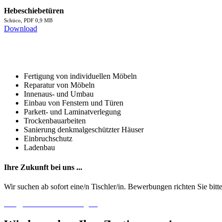
Hebeschiebetüren
Schüco, PDF 0,9 MB
Download
Unsere Leistungen
im Überblick
Fertigung von individuellen Möbeln
Reparatur von Möbeln
Innenaus- und Umbau
Einbau von Fenstern und Türen
Parkett- und Laminatverlegung
Trockenbauarbeiten
Sanierung denkmalgeschützter Häuser
Einbruchschutz
Ladenbau
Ihre Zukunft bei uns ...
Wir suchen ab sofort eine/n Tischler/in. Bewerbungen richten Sie bitt
info@schreinerei-osenberg.de