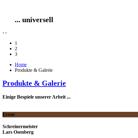
... universell
›
‹
1
2
3
Home
Produkte & Galerie
Produkte & Galerie
Einige Bespiele unserer Arbeit ...
Error
Schreinermeister
Lars Osenberg